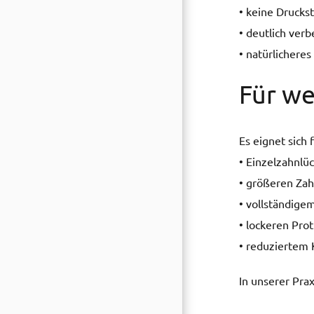
• keine Druckst
• deutlich ver
• natürlichere
Für we
Es eignet sich
• Einzelzahnlü
• größeren Za
• vollständige
• lockeren Pro
• reduziertem 
In unserer Prax