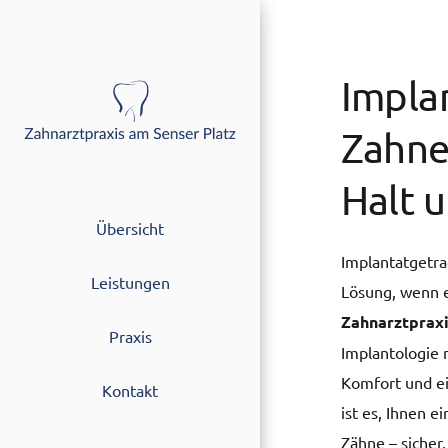
Zum
Inhalt
springen
Impla
Zahner
Halt u
Übersicht
Implantatgetra
Leistungen
Lösung, wenn e
Zahnarztpraxi
Praxis
Implantologie m
Komfort und ei
Kontakt
ist es, Ihnen e
Zähne – sicher,