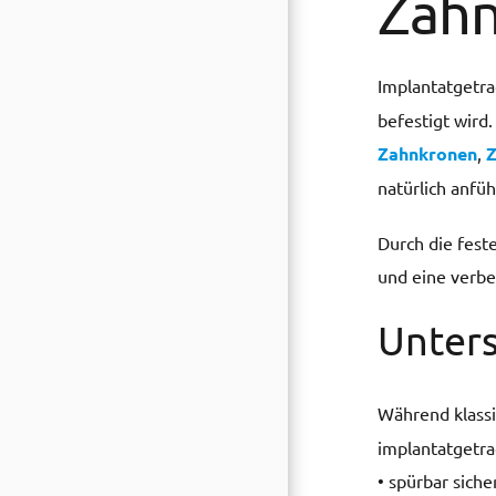
Zahn
Implantatgetr
befestigt wird.
Zahnkronen
,
Z
natürlich anfüh
Durch die fest
und eine verbe
Unter
Während klass
implantatgetrag
• spürbar siche