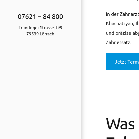
In der Zahnarz
07621 – 84 800
Khachatryan, 
Tumringer Strasse 199
und präzise a
79539 Lörrach
Zahnersatz.
Jetzt Term
Was 