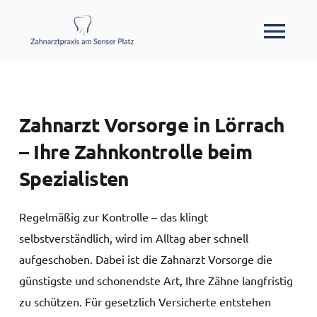
Zum
Inhalt
Tog
springen
Navi
Übe
Zahnarzt Vorsorge in Lörrach
Leis
– Ihre Zahnkontrolle beim
Spezialisten
P
Regelmäßig zur Kontrolle – das klingt
selbstverständlich, wird im Alltag aber schnell
Ko
aufgeschoben. Dabei ist die Zahnarzt Vorsorge die
günstigste und schonendste Art, Ihre Zähne langfristig
zu schützen. Für gesetzlich Versicherte entstehen