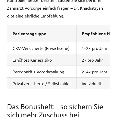
Kontrollen besser beraten. Lassen Sie sich bei Ihrer
Zahnarzt Vorsorge einfach fragen – Dr. Khachatryan
gibt eine ehrliche Empfehlung.
Patientengruppe
Empfohlene Häufi
GKV-Versicherte (Erwachsene)
1–2× pro Jahr
Erhöhtes Kariesrisiko
2× pro Jahr
Parodontitis-Vorerkrankung
2–4× pro Jahr
Privatversicherte / Selbstzahler
individuell
Das Bonusheft – so sichern Sie
sich mehr Zuschuss bei