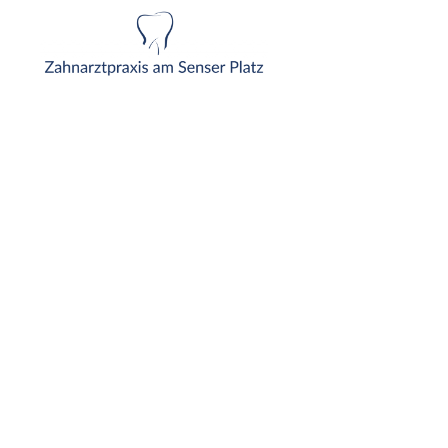
Adresse
Tumringer Strasse 199
79539 Lörrach
Kontakt
Telefon:
07621 – 84 800
info@zahnarzt-loerrach.de
Unsere Sprechzeiten
Mo. – Fr.: 08:30 – 12:00 Uhr
Mo. – Do.: 14:00 – 18:00 Uhr
© Copyright 2026 · Alle Rechte vorbehalten. |
Impressum
·