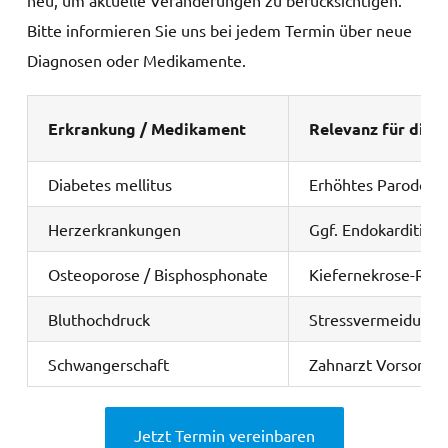
neu, um aktuelle Veränderungen zu berücksichtigen.
Bitte informieren Sie uns bei jedem Termin über neue
Diagnosen oder Medikamente.
Erkrankung / Medikament
Relevanz für die 
Diabetes mellitus
Erhöhtes Parodonti
Herzerkrankungen
Ggf. Endokarditis-P
Osteoporose / Bisphosphonate
Kiefernekrose-Risi
Bluthochdruck
Stressvermeidung; 
Schwangerschaft
Zahnarzt Vorsorge 
Jetzt Termin vereinbaren